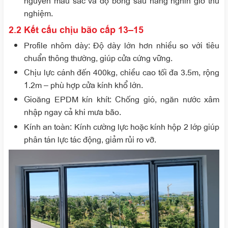
nguyên màu sắc và độ bóng sau hàng nghìn giờ thử
nghiệm.
2.2 Kết cấu chịu bão cấp 13–15
Profile nhôm dày
: Độ dày lớn hơn nhiều so với tiêu
chuẩn thông thường, giúp cửa cứng vững.
Chịu lực cánh đến 400kg
, chiều cao tối đa 3.5m, rộng
1.2m – phù hợp cửa kính khổ lớn.
Gioăng EPDM kín khít
: Chống gió, ngăn nước xâm
nhập ngay cả khi mưa bão.
Kính an toàn
: Kính cường lực hoặc kính hộp 2 lớp giúp
phân tán lực tác động, giảm rủi ro vỡ.