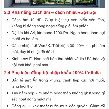
2.3 Khả năng cách âm – cách nhiệt vượt trội
Cách âm 40 dB
: Giúp biệt thự ven biển yên tĩnh,
không bị tiếng sóng hoặc tiếng gió làm phiền.
Độ kín khí A4, kín nước 1200 Pa
: Ngăn hoàn toàn bụi
muối và hơi ẩm.
Cách nhiệt 1.5 W/m²K
: Tiết kiệm 30–40% chi phí làm
mát, duy trì nhiệt độ dễ chịu.
Kính Low-E
: Hạn chế hấp thụ nhiệt và tia UV, bảo vệ
nội thất khỏi phai màu.
2.4 Phụ kiện đồng bộ nhập khẩu 100% từ Italia
Bản lề âm
: Ẩn trong khung, tránh tiếp xúc hơi muối,
tăng tuổi thọ.
Tay nắm hợp kim nhôm hoặc thép không gỉ
: Không gỉ
sét, hoạt động mượt mà.
Công cụ T-Rex thoát nước mưa độc quyền
: Giảm tối