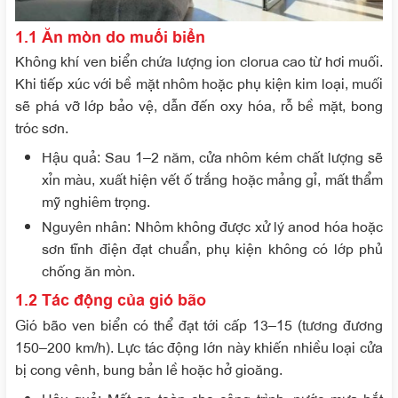
1.1 Ăn mòn do muối biển
Không khí ven biển chứa lượng ion clorua cao từ hơi muối.
Khi tiếp xúc với bề mặt nhôm hoặc phụ kiện kim loại, muối
sẽ phá vỡ lớp bảo vệ, dẫn đến oxy hóa, rỗ bề mặt, bong
tróc sơn.
Hậu quả
: Sau 1–2 năm, cửa nhôm kém chất lượng sẽ
xỉn màu, xuất hiện vết ố trắng hoặc mảng gỉ, mất thẩm
mỹ nghiêm trọng.
Nguyên nhân
: Nhôm không được xử lý anod hóa hoặc
sơn tĩnh điện đạt chuẩn, phụ kiện không có lớp phủ
chống ăn mòn.
1.2 Tác động của gió bão
Gió bão ven biển có thể đạt tới
cấp 13–15
(tương đương
150–200 km/h). Lực tác động lớn này khiến nhiều loại cửa
bị cong vênh, bung bản lề hoặc hở gioăng.
Hậu quả
: Mất an toàn cho công trình, nước mưa hắt