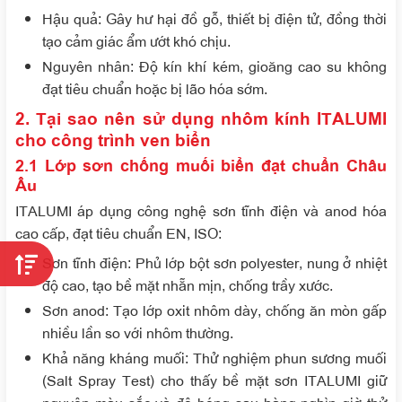
Hậu quả
: Gây hư hại đồ gỗ, thiết bị điện tử, đồng thời
tạo cảm giác ẩm ướt khó chịu.
Nguyên nhân
: Độ kín khí kém, gioăng cao su không
đạt tiêu chuẩn hoặc bị lão hóa sớm.
2. Tại sao nên sử dụng nhôm kính ITALUMI
cho công trình ven biển
2.1 Lớp sơn chống muối biển đạt chuẩn Châu
Âu
ITALUMI áp dụng công nghệ sơn tĩnh điện và anod hóa
cao cấp, đạt tiêu chuẩn EN, ISO:
Sơn tĩnh điện
: Phủ lớp bột sơn polyester, nung ở nhiệt
độ cao, tạo bề mặt nhẵn mịn, chống trầy xước.
Sơn anod
: Tạo lớp oxit nhôm dày, chống ăn mòn gấp
nhiều lần so với nhôm thường.
Khả năng kháng muối
: Thử nghiệm phun sương muối
(Salt Spray Test) cho thấy bề mặt sơn ITALUMI giữ