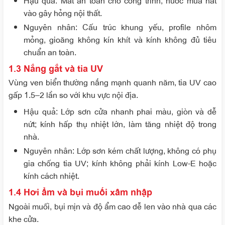
vào gây hỏng nội thất.
Nguyên nhân
: Cấu trúc khung yếu, profile nhôm
mỏng, gioăng không kín khít và kính không đủ tiêu
chuẩn an toàn.
1.3 Nắng gắt và tia UV
Vùng ven biển thường nắng mạnh quanh năm, tia UV cao
gấp 1.5–2 lần so với khu vực nội địa.
Hậu quả
: Lớp sơn cửa nhanh phai màu, giòn và dễ
nứt; kính hấp thụ nhiệt lớn, làm tăng nhiệt độ trong
nhà.
Nguyên nhân
: Lớp sơn kém chất lượng, không có phụ
gia chống tia UV; kính không phải kính Low-E hoặc
kính cách nhiệt.
1.4 Hơi ẩm và bụi muối xâm nhập
Ngoài muối, bụi mịn và độ ẩm cao dễ len vào nhà qua các
khe cửa.