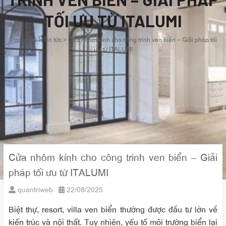
TỐI ƯU TỪ ITALUMI
Trang chủ
>
Tin tức
>
Cửa nhôm kính cho công trình ven biển – Giải pháp tối
ưu từ ITALUMI
Cửa nhôm kính cho công trình ven biển – Giải
pháp tối ưu từ ITALUMI
quantriweb
22/08/2025
Biệt thự, resort, villa ven biển thường được đầu tư lớn về
kiến trúc và nội thất. Tuy nhiên, yếu tố môi trường biển lại