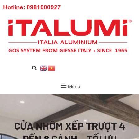
Hotline: 0981000927
Menu
CỬA NHÔM XẾP TRƯỢT 4
ĐẾN 8 CÁNH – TỐI ƯU