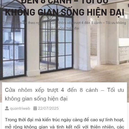
KHÔNG GIAN SỐNG HIỆN ĐẠI
Trang chủ
>
Tin theo ngành
>
Cửa nhôm xếp trượt 4 đến 8 cánh – Tối ưu không
gian sống hiện đại
Cửa nhôm xếp trượt 4 đến 8 cánh – Tối ưu
không gian sống hiện đại
quantriweb
22/07/2025
Trong thời đại mà kiến trúc ngày càng đề cao sự linh hoạt,
mở rộng không gian và tính kết nối với thiên nhiên, các