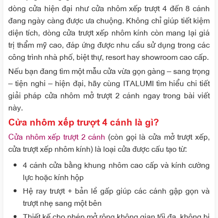
dòng cửa hiện đại như cửa nhôm xếp trượt 4 đến 8 cánh
đang ngày càng được ưa chuộng. Không chỉ giúp tiết kiệm
diện tích, dòng cửa trượt xếp nhôm kính còn mang lại giá
trị thẩm mỹ cao, đáp ứng được nhu cầu sử dụng trong các
công trình nhà phố, biệt thự, resort hay showroom cao cấp.
Nếu bạn đang tìm một mẫu cửa vừa gọn gàng – sang trọng
– tiện nghi – hiện đại, hãy cùng ITALUMI tìm hiểu chi tiết
giải pháp cửa nhôm mở trượt 2 cánh ngay trong bài viết
này.
Cửa nhôm xếp trượt 4 cánh là gì?
Cửa nhôm xếp trượt 2 cánh
(còn gọi là cửa mở trượt xếp,
cửa trượt xếp nhôm kính) là loại cửa được cấu tạo từ:
4 cánh cửa bằng khung nhôm cao cấp và kính cường
lực hoặc kính hộp
Hệ ray trượt + bản lề gấp giúp các cánh gập gọn và
trượt nhẹ sang một bên
Thiết kế cho phép mở rộng không gian tối đa, không bị