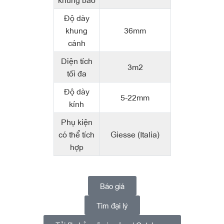
Độ dày
khung
36mm
cánh
Diện tích
3m2
tối đa
Độ dày
5-22mm
kính
Phụ kiện
có thể tích
Giesse (Italia)
hợp
Báo giá
Tìm đại lý