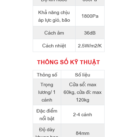
Khả năng chịu
1800Pa
áp lực gió, bão
Cách âm
36dB
Cách nhiệt
2.5W/m2/K
THÔNG SỐ KỸ THUẬT
Thông số
Số liệu
Trọng
Cửa sổ: max
lương/ 1
60kg, cửa đi: max
cánh
120kg
Đặc điểm
2-4 cánh
nổi bật
Độ dày
84mm
khung bao