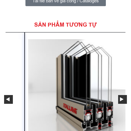
Tải file bản vẽ gia công / Cataloges
SẢN PHẨM TƯƠNG TỰ