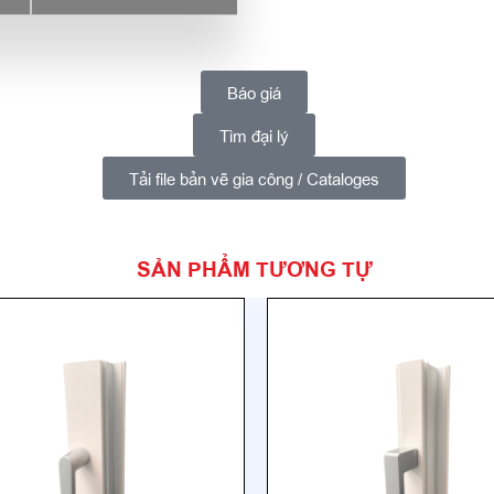
Báo giá
Tìm đại lý
Tải file bản vẽ gia công / Cataloges
SẢN PHẨM TƯƠNG TỰ