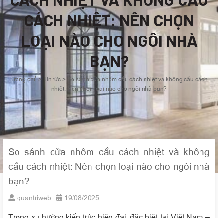
CÁCH NHIỆT: NÊN CHỌN
LOẠI NÀO CHO NGÔI NHÀ
BẠN?
Trang chủ
>
Tin tức
>
So sánh cửa nhôm cầu cách nhiệt và không cầu cách
nhiệt: Nên chọn loại nào cho ngôi nhà bạn?
So sánh cửa nhôm cầu cách nhiệt và không
cầu cách nhiệt: Nên chọn loại nào cho ngôi nhà
bạn?
quantriweb
19/08/2025
Trong xu hướng kiến trúc hiện đại, đặc biệt tại Việt Nam –