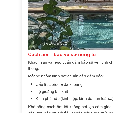
Cách âm – bảo vệ sự riêng tư
Khách sạn và resort cần đảm bảo sự yên tĩnh ch
thông.
Một hệ nhôm kính đạt chuẩn cần đảm bảo:
Cấu trúc profile đa khoang
Hệ gioăng kín khít
Kính phù hợp (kính hộp, kính dán an toàn…
Khả năng cách âm tốt không chỉ tạo cảm giác
cấp, đây gần như là tiêu chuẩn bắt buộc chứ kh