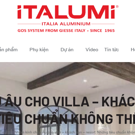
ản phẩm
Phụ kiện
Dự án
Video
Tin tức
H
 ÂU CHO VILLA – KHÁC
IÊU CHUẨN KHÔNG TH
Tin tức
>
Nhôm kính châu Âu cho villa – khách sạn – resort: Những tiêu chuẩn khô