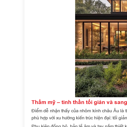
Thẩm mỹ – tinh thần tối giản và sang
Điểm dễ nhận thấy của nhôm kính châu Âu là thi
phù hợp với xu hướng kiến trúc hiện đại: tối giản
Phụ kiện đồng bộ, bản lề âm và tay nắm thiết k