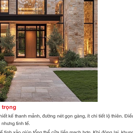
 trọng
ết kế thanh mảnh, đường nét gọn gàng, ít chi tiết lộ thiên. Điề
 nhưng tinh tế.
ế tinh xảo giúp tổng thể cửa liền mạch hơn. Khi đóng lại, khun