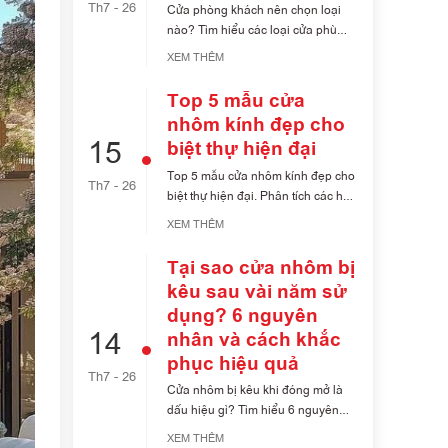
Th7 - 26
Cửa phòng khách nên chọn loại
nào? Tìm hiểu các loại cửa phù
hợp với từng [...]
XEM THÊM
Top 5 mẫu cửa
nhôm kính đẹp cho
15
biệt thự hiện đại
Top 5 mẫu cửa nhôm kính đẹp cho
Th7 - 26
biệt thự hiện đại. Phân tích các hệ
[...]
XEM THÊM
Tại sao cửa nhôm bị
kêu sau vài năm sử
dụng? 6 nguyên
14
nhân và cách khắc
phục hiệu quả
Th7 - 26
Cửa nhôm bị kêu khi đóng mở là
dấu hiệu gì? Tìm hiểu 6 nguyên
nhân [...]
XEM THÊM