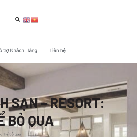
ỗ trợ Khách Hàng
Liên hệ
H SẠN – RESORT:
Ể BỎ QUA
ng thể bỏ qua