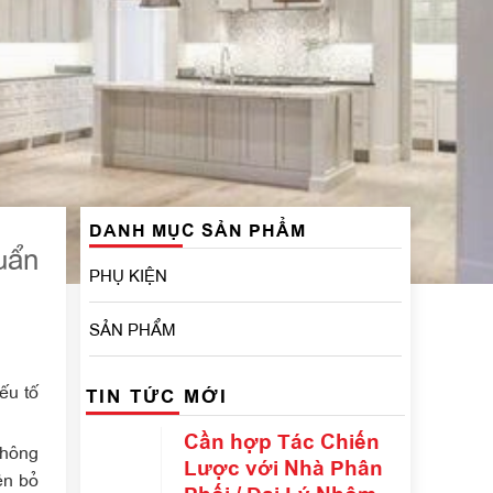
DANH MỤC SẢN PHẨM
uẩn
PHỤ KIỆN
SẢN PHẨM
ếu tố
TIN TỨC MỚI
Cần hợp Tác Chiến
không
Lược với Nhà Phân
ên bỏ