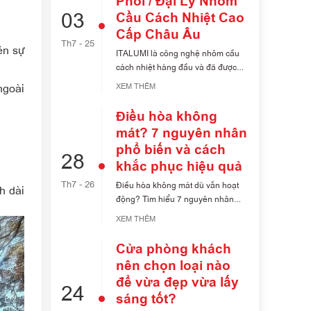
Phối / Đại Lý Nhôm
03
Cầu Cách Nhiệt Cao
Cấp Châu Âu
Th7 - 25
ên sự
ITALUMI là công nghệ nhôm cầu
cách nhiệt hàng đầu và đã được
chứng nhân Châu [...]
ngoài
XEM THÊM
Điều hòa không
mát? 7 nguyên nhân
phổ biến và cách
28
khắc phục hiệu quả
Th7 - 26
Điều hòa không mát dù vẫn hoạt
h dài
động? Tìm hiểu 7 nguyên nhân
phổ biến khiến [...]
XEM THÊM
Cửa phòng khách
nên chọn loại nào
để vừa đẹp vừa lấy
24
sáng tốt?