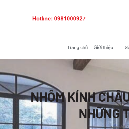
Hotline: 0981000927
Trang chủ
Giới thiệu
S
NHÔM KÍNH CHÂU
NHỮNG T
Trang chủ
>