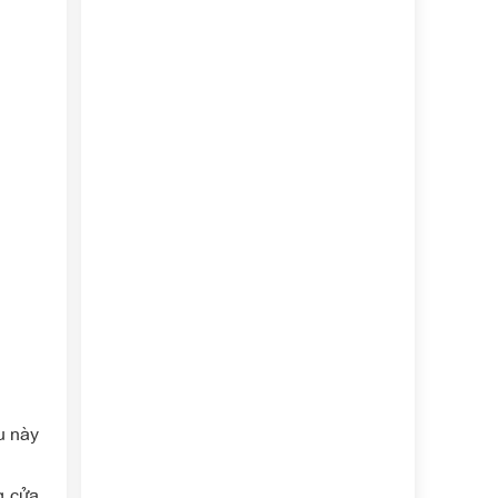
u này
g cửa