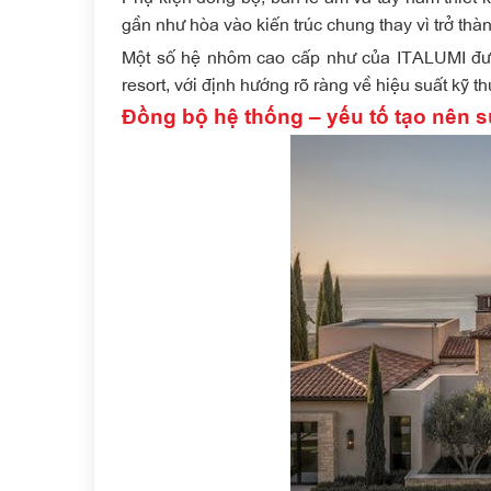
gần như hòa vào kiến trúc chung thay vì trở thành
Một số hệ nhôm cao cấp như của ITALUMI được
resort, với định hướng rõ ràng về hiệu suất kỹ t
Đồng bộ hệ thống – yếu tố tạo nên s