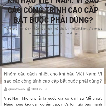
CÁC CÔNG TRÌNH CAO CẤP
BẮT BUỘC PHẢI DÙNG?
Trang chủ
>
Tin tức
>
Nhôm cầu cách nhiệt cho khí hậu Việt Nam: Vì sao các
công trình cao cấp bắt buộc phải dùng?
Nhôm cầu cách nhiệt cho khí hậu Việt Nam: Vì
sao các công trình cao cấp bắt buộc phải dùng?
quantriweb
10/03/2026
Việt Nam không phải là quốc gia có khí hậu “dễ chịu”.
Nắng nóng kéo dài, độ ẩm cao, mưa lớn, gió bão mạnh