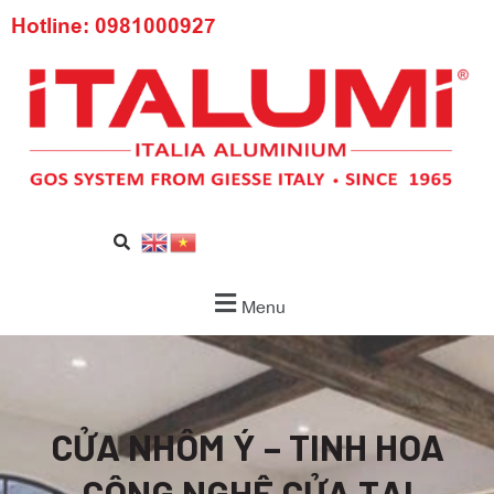
Hotline: 0981000927
Menu
CỬA NHÔM Ý – TINH HOA
CÔNG NGHỆ CỬA TẠI