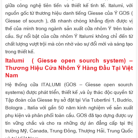
giữa công nghệ tiên tiến và thiết kế tinh tế. Italumi, với
nguồn gốc từ thương hiệu danh tiếng Giesse của Ý GOS (
Giesse of sourch ), đã nhanh chóng khẳng định được vị
thế của mình trong ngành sản xuất cửa nhôm Ý trên toàn
cầu. Sự nổi bật của cửa nhôm Ý Italumi không chỉ đến từ
chất lượng vượt trội mà còn nhờ vào sự đổi mới và sáng tạo
trong thiết kế.
Italumi ( Giesse open sourch system) –
Thương Hiệu Cửa Nhôm Ý Hàng Đầu Tại Việt
Nam
Hệ thống cửa ITALUMI (GOS – Giesse open sourch
systems) được phát triển, thiết kế ,và ủy thác độc quyền từ
Tập đoàn của Giesse trụ sở đặt tại Via Tubertini 1, Budrio,
Bologra , Italia với gần 50 năm kinh nghiệm về sản xuất
phụ kiện và phân phối toàn cầu. GOS đã tạo dựng được uy
tín vững chắc và cho ra những dự án đẳng cấp tại thị
trường Mỹ, Canada, Trung Đông, Thượng Hải, Trung Quốc