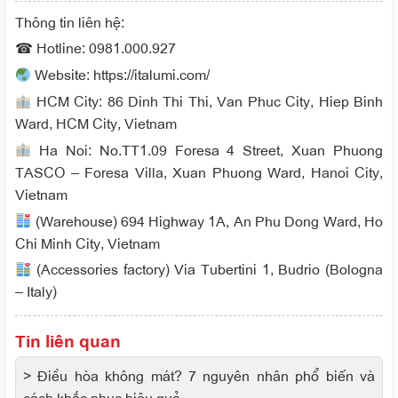
Thông tin liên hệ:
☎ Hotline: 0981.000.927
Website: https://italumi.com/
HCM City: 86 Dinh Thi Thi, Van Phuc City, Hiep Binh
Ward, HCM City, Vietnam
Ha Noi: No.TT1.09 Foresa 4 Street, Xuan Phuong
TASCO – Foresa Villa, Xuan Phuong Ward, Hanoi City,
Vietnam
(Warehouse) 694 Highway 1A, An Phu Dong Ward, Ho
Chi Minh City, Vietnam
(Accessories factory) Via Tubertini 1, Budrio (Bologna
– Italy)
Tin liên quan
> Điều hòa không mát? 7 nguyên nhân phổ biến và
cách khắc phục hiệu quả