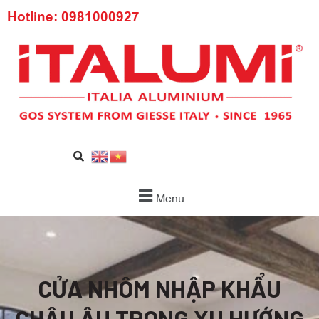
Hotline: 0981000927
Menu
CỬA NHÔM NHẬP KHẨU
CHÂU ÂU TRONG XU HƯỚNG