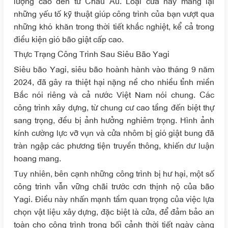
lượng cao đến từ Châu Âu. Loại cửa này mang lại
những yếu tố kỹ thuật giúp công trình của bạn vượt qua
những khó khăn trong thời tiết khắc nghiệt, kể cả trong
điều kiện gió bão giật cấp cao.
Thực Trạng Công Trình Sau Siêu Bão Yagi
Siêu bão Yagi, siêu bão hoành hành vào tháng 9 năm
2024, đã gây ra thiệt hại nặng nề cho nhiều tỉnh miền
Bắc nói riêng và cả nước Việt Nam nói chung. Các
công trình xây dựng, từ chung cư cao tầng đến biệt thự
sang trọng, đều bị ảnh hưởng nghiêm trọng. Hình ảnh
kính cường lực vỡ vụn và cửa nhôm bị gió giật bung đã
tràn ngập các phương tiện truyền thông, khiến dư luận
hoang mang.
Tuy nhiên, bên cạnh những công trình bị hư hại, một số
công trình vẫn vững chãi trước cơn thịnh nộ của bão
Yagi. Điều này nhấn mạnh tầm quan trọng của việc lựa
chọn vật liệu xây dựng, đặc biệt là cửa, để đảm bảo an
toàn cho công trình trong bối cảnh thời tiết ngày càng