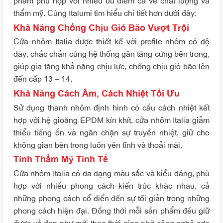
phẩm phù hợp với nhiều ưu điểm cả về chất lượng và
thẩm mỹ. Cùng Italumi tìm hiểu chi tiết hơn dưới đây:
Khả Năng Chống Chịu Gió Bão Vượt Trội
Cửa nhôm Italia được thiết kế với profile nhôm có độ
dày, chắc chắn cùng hệ thống gân tăng cứng bên trong,
giúp gia tăng khả năng chịu lực, chống chịu gió bão lên
đến cấp 13 – 14.
Khả Năng Cách Âm, Cách Nhiệt Tối Ưu
Sử dụng thanh nhôm định hình có cầu cách nhiệt kết
hợp với hệ gioăng EPDM kín khít, cửa nhôm Italia giảm
thiểu tiếng ồn và ngăn chặn sự truyền nhiệt, giữ cho
không gian bên trong luôn yên tĩnh và thoải mái.
Tính Thẩm Mỹ Tinh Tế
Cửa nhôm Italia có đa dạng màu sắc và kiểu dáng, phù
hợp với nhiều phong cách kiến trúc khác nhau, cả
những phong cách cổ điển đến sự tối giản trong những
phong cách hiện đại. Đồng thời mỗi sản phẩm đều giữ
được vẻ đẹp như mới theo thời gian nhờ công nghệ sơn