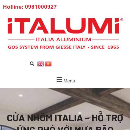
Hotline: 0981000927
Menu
CỬA NHÔM ITALIA – HỖ TRỢ
ỨNG PHÓ VỚI MƯA BÃO