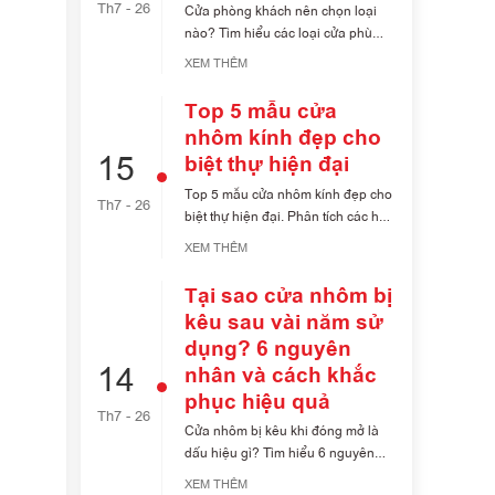
Th7 - 26
Cửa phòng khách nên chọn loại
nào? Tìm hiểu các loại cửa phù
hợp với từng [...]
XEM THÊM
Top 5 mẫu cửa
nhôm kính đẹp cho
15
biệt thự hiện đại
Top 5 mẫu cửa nhôm kính đẹp cho
Th7 - 26
biệt thự hiện đại. Phân tích các hệ
[...]
XEM THÊM
Tại sao cửa nhôm bị
kêu sau vài năm sử
dụng? 6 nguyên
14
nhân và cách khắc
phục hiệu quả
Th7 - 26
Cửa nhôm bị kêu khi đóng mở là
dấu hiệu gì? Tìm hiểu 6 nguyên
nhân [...]
XEM THÊM