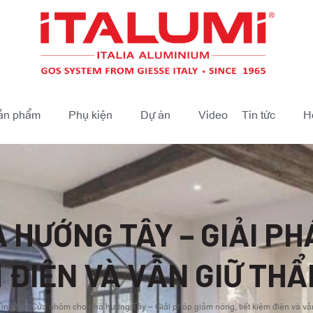
ản phẩm
Phụ kiện
Dự án
Video
Tin tức
H
HƯỚNG TÂY – GIẢI PH
 ĐIỆN VÀ VẪN GIỮ TH
in tức
>
Cửa nhôm cho nhà hướng Tây – Giải pháp giảm nóng, tiết kiệm điện và vẫ