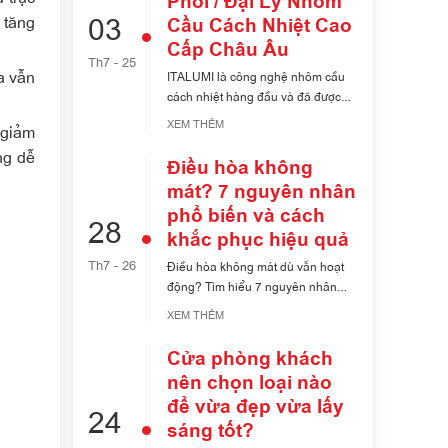
Phối / Đại Lý Nhôm
03
 tăng
Cầu Cách Nhiệt Cao
Cấp Châu Âu
Th7 - 25
a vẫn
ITALUMI là công nghệ nhôm cầu
cách nhiệt hàng đầu và đã được
chứng nhân Châu [...]
XEM THÊM
 giảm
ng dễ
Điều hòa không
mát? 7 nguyên nhân
phổ biến và cách
28
khắc phục hiệu quả
Th7 - 26
Điều hòa không mát dù vẫn hoạt
động? Tìm hiểu 7 nguyên nhân
phổ biến khiến [...]
XEM THÊM
Cửa phòng khách
nên chọn loại nào
để vừa đẹp vừa lấy
24
sáng tốt?