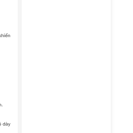
khiến
h.
ộ dày