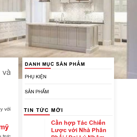
DANH MỤC SẢN PHẨM
 và
PHỤ KIỆN
SẢN PHẨM
y với
TIN TỨC MỚI
Cần hợp Tác Chiến
 mỹ
Lược với Nhà Phân
 trực