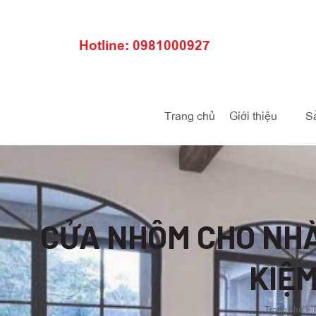
Hotline: 0981000927
Trang chủ
Giới thiệu
S
CỬA NHÔM CHO NHÀ 
KIỆM
Trang chủ
>
T