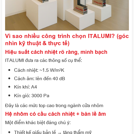
Vì sao nhiều công trình chọn ITALUMI? (góc
nhìn kỹ thuật & thực tế)
Hiệu suất cách nhiệt rõ ràng, minh bạch
ITALUMI đưa ra các thông số cụ thể:
Cách nhiệt: ~1.5 W/m²K
Cách âm: lên đến 40 dB
Kín khí: A4
Kín gió: 3000 Pa
Đây là các mức top cao trong ngành cửa nhôm
Hệ nhôm có cầu cách nhiệt + bản lề âm
Một điểm khác biệt đáng chú ý:
Thiết kế giấu bản lề → tăng thẩm mỹ