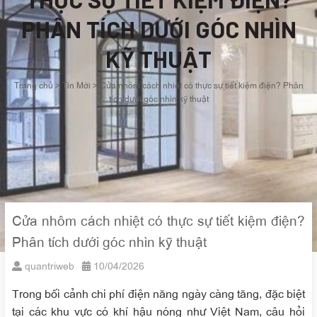
PHÂN TÍCH DƯỚI GÓC NHÌN
KỸ THUẬT
Trang chủ
>
Tin Mới
>
Cửa nhôm cách nhiệt có thực sự tiết kiệm điện? Phân
tích dưới góc nhìn kỹ thuật
Cửa nhôm cách nhiệt có thực sự tiết kiệm điện?
Phân tích dưới góc nhìn kỹ thuật
quantriweb
10/04/2026
Trong bối cảnh chi phí điện năng ngày càng tăng, đặc biệt
tại các khu vực có khí hậu nóng như Việt Nam, câu hỏi